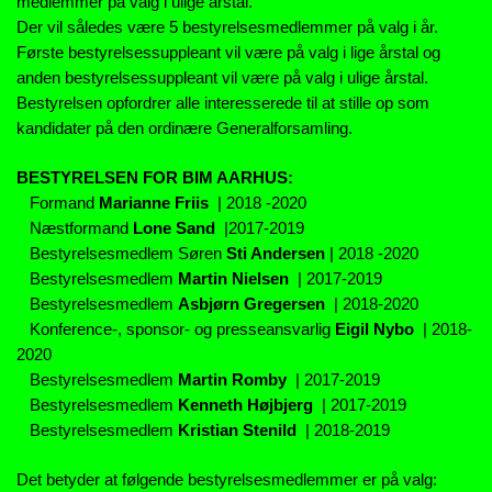
medlemmer på valg i ulige årstal.
Der vil således være 5 bestyrelsesmedlemmer på valg i år.
Første bestyrelsessuppleant vil være på valg i lige årstal og
anden bestyrelsessuppleant vil være på valg i ulige årstal.
Bestyrelsen opfordrer alle interesserede til at stille op som
kandidater på den ordinære Generalforsamling.
BESTYRELSEN FOR BIM AARHUS:
Formand
Marianne Friis
| 2018 -2020
Næstformand
Lone Sand
|2017-2019
Bestyrelsesmedlem Søren
Sti Andersen
| 2018 -2020
Bestyrelsesmedlem
Martin Nielsen
| 2017-2019
Bestyrelsesmedlem
Asbjørn Gregersen
| 2018-2020
Konference-, sponsor- og presseansvarlig
Eigil Nybo
| 2018-
2020
Bestyrelsesmedlem
Martin Romby
| 2017-2019
Bestyrelsesmedlem
Kenneth Højbjerg
| 2017-2019
Bestyrelsesmedlem
Kristian Stenild
| 2018-2019
Det betyder at følgende bestyrelsesmedlemmer er på valg: