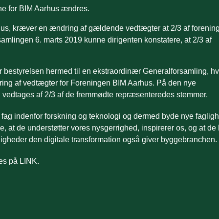
rne for BIM Aarhus ændres.
rhus, kræver en ændring af gældende vedtægter at 2/3 af forenin
mlingen 6. marts 2019 kunne dirigenten konstatere, at 2/3 af
 bestyrelsen hermed til en ekstraordinær Generalforsamling, hv
dring af vedtægter for Foreningen BIM Aarhus. På den nye
vedtages af 2/3 af de fremmødte repræsenteredes stemmer.
 fag indenfor forskning og teknologi og dermed byde nye faglig
, at de understøtter vores nysgerrighed, inspirerer os, og at de
uligheder den digitale transformation også giver byggebranchen.
es på LINK.