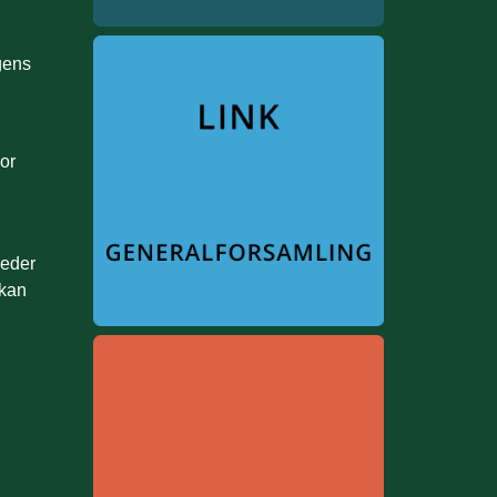
gens
or
heder
 kan