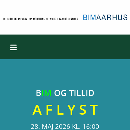
B
IM
OG TILLID
A F L Y S T
28. MAJ 2026 KL. 16:00