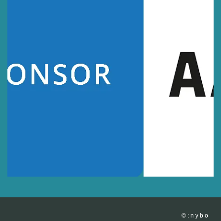
© : n y b o